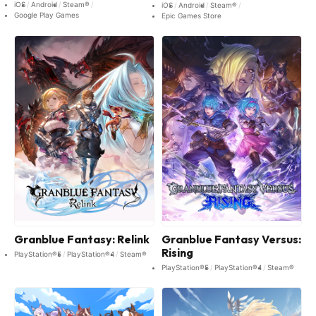
iOS
Android
Steam®
iOS
Android
Steam®
Google Play Games
Epic Games Store
Granblue Fantasy: Relink
Granblue Fantasy Versus:
Rising
PlayStation®5
PlayStation®4
Steam®
PlayStation®5
PlayStation®4
Steam®