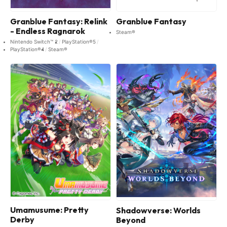
Granblue Fantasy: Relink
Granblue Fantasy
- Endless Ragnarok
Steam®
Nintendo Switch™ 2
PlayStation®5
PlayStation®4
Steam®
Umamusume: Pretty
Shadowverse: Worlds
Derby
Beyond