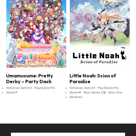
Umamusume: Pretty
Little Noah: Scion of
Derby – Party Dash
Paradise
Nintendo Switch™
PlayStation®4
Nintendo Switch™
PlayStation®4
Steam®
Steam®
Xbox Series X|S
Xbox One
Windows