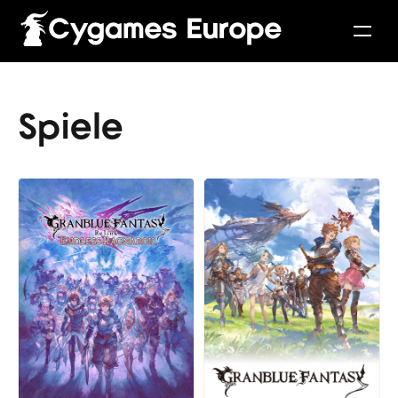
Spiele
English
Français
Italiano
Deutsch
Español