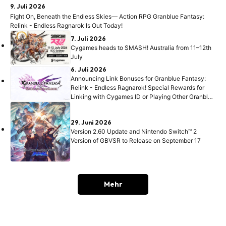
9. Juli 2026
Fight On, Beneath the Endless Skies— Action RPG Granblue Fantasy:
Relink - Endless Ragnarok Is Out Today!
7. Juli 2026
Cygames heads to SMASH! Australia from 11–12th
July
6. Juli 2026
Announcing Link Bonuses for Granblue Fantasy:
Relink - Endless Ragnarok! Special Rewards for
Linking with Cygames ID or Playing Other Granblue
Games!
29. Juni 2026
Version 2.60 Update and Nintendo Switch™ 2
Version of GBVSR to Release on September 17
Mehr