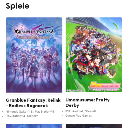
Spiele
Umamusume: Pretty
Granblue Fantasy: Relink
Derby
- Endless Ragnarok
iOS
Android
Steam®
Nintendo Switch™ 2
PlayStation®5
Google Play Games
PlayStation®4
Steam®