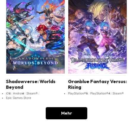
Shadowverse: Worlds
Granblue Fantasy Versus:
Beyond
Rising
iOS
Android
Steam®
PlayStation®5
PlayStation®4
Steam®
Epic Games Store
Mehr