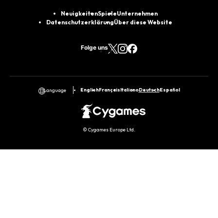
Neuigkeiten
Spiele
Unternehmen
Datenschutzerklärung
Über diese Website
Folge uns
English
Français
Italiano
Deutsch
Español
Language
© Cygames Europe Ltd.